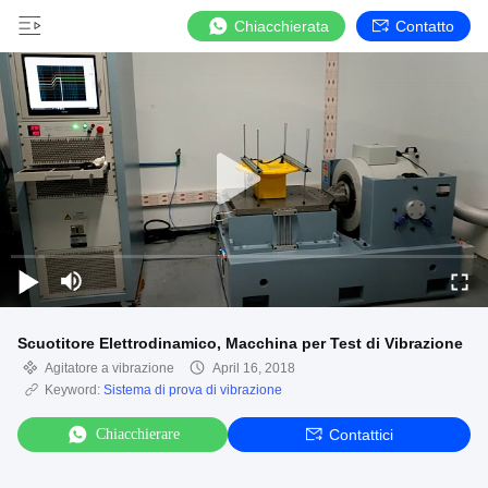
Chiacchierata
Contatto
Scuotitore Elettrodinamico, Macchina per Test di Vibrazione
Agitatore a vibrazione
April 16, 2018
Keyword:
Sistema di prova di vibrazione
Chiacchierare
Contattici