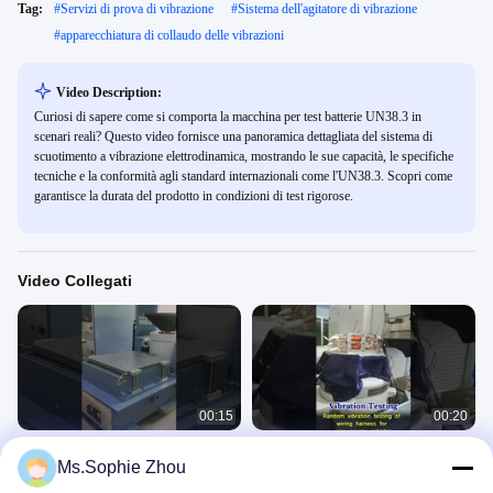
Tag:
#
Servizi di prova di vibrazione
#
Sistema dell'agitatore di vibrazione
#
apparecchiatura di collaudo delle vibrazioni
Video Description:
Curiosi di sapere come si comporta la macchina per test batterie UN38.3 in
scenari reali? Questo video fornisce una panoramica dettagliata del sistema di
scuotimento a vibrazione elettrodinamica, mostrando le sue capacità, le specifiche
tecniche e la conformità agli standard internazionali come l'UN38.3. Scopri come
garantisce la durata del prodotto in condizioni di test rigorose.
Video Collegati
00:15
00:20
Scaricabile per la prova di parti di
sistema di prova di vibrazione
Ms.Sophie Zhou
aeromobili soddisfa la MIL-STD-
Agitatore A Vibrazione
810G
Agitatore A Vibrazione
October 15, 2025