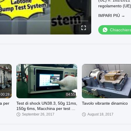
(UE) n. 182/2011 
regolamento (UE)
stabilisce le norm
IMPARI PIÙ →
della tutela dei c
Labtone Test Equi
Possiamo fornire
Chiacchier
Sistema di prova 
vibration_test_s
Vibration Testing
vibration_testin
Scaldavivo elettr
electrodynamic_v
Benvenuti nel nost
00:28
04:55
a per
Test di shock UN38.3, 50g 11ms,
Tavolo vibrante dinamico
150g 6ms, Macchina per test di
TM
shock meccanico
September 26, 2017
August 18, 2017