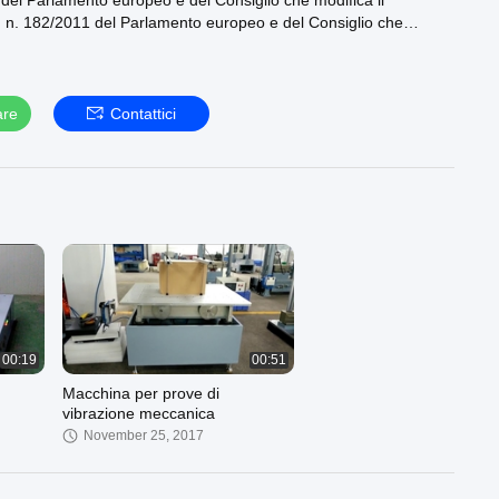
del Parlamento europeo e del Consiglio che modifica il
 n. 182/2011 del Parlamento europeo e del Consiglio che
e in materia di protezione dell'ambiente, della salute pubblica e
onsumatori.
pment Co., Ltd produttore di qualità della Cina.
:
are
Contattici
delle vibrazioni:
https://www.vibrationtestmachine.com/supplier-
ystem-161113.html
 Machine:
https://www.vibrationtestmachine.com/supplier-
g_machine-161120.html
odinamico:
https://www.vibrationtestmachine.com/supplier-
ibration_shaker-162865.html
ro sito ufficiale:
https://www.vibrationtestmachine.com
##
00:19
00:51
Macchina per prove di
vibrazione meccanica
November 25, 2017