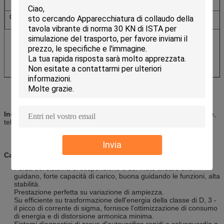
Requisiti
Capacità totale
9
20
25
(chilowatt)
Industrie applicabili:
Automobilistico, elettronica, aviazione, nave,
telecomunicazione, industria militare, strumento di misura ecc.
Invia
Caratteristiche
:
Forza del sistema di sospensione e del moto lineare che
guidano, forte capacità di carico, buona guidando le funzioni, alta
stabilità.
Prestazione perfetta su variazione di ampiezza.
Su efficiente su trasformazione dell'energia della classe di D, 3 -
il picco di corrente di sigma, fornisce l'ottimizzazione di consumo
di energia e di distorsione armonica minima.
Sistemi diagnostici di prova d'autoverifica rapidi e salvaguardia a