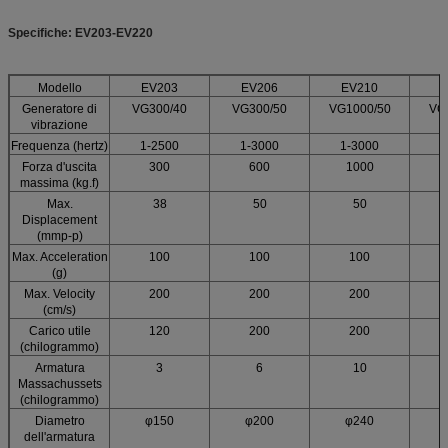
Specifiche: EV203-EV220
Modello
EV203
EV206
EV210
Generatore di
VG300/40
VG300/50
VG1000/50
VG
vibrazione
Frequenza (hertz)
1-2500
1-3000
1-3000
1
Forza d'uscita
300
600
1000
massima (kg.f)
Max.
38
50
50
Displacement
(mmp-p)
Max. Acceleration
100
100
100
(g)
Max. Velocity
200
200
200
(cm/s)
Carico utile
120
200
200
(chilogrammo)
Armatura
3
6
10
Massachussets
(chilogrammo)
Diametro
φ150
φ200
φ240
dell'armatura