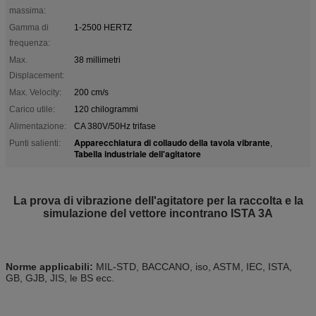
massima:
Gamma di
1-2500 HERTZ
frequenza:
Max.
38 millimetri
Displacement:
Max. Velocity:
200 cm/s
Carico utile:
120 chilogrammi
Alimentazione:
CA 380V/50Hz trifase
Apparecchiatura di collaudo della tavola vibrante
Punti salienti:
,
Tabella industriale dell'agitatore
La prova di vibrazione dell'agitatore per la raccolta e la
simulazione del vettore incontrano ISTA 3A
Norme applicabili:
MIL-STD, BACCANO, iso, ASTM, IEC, ISTA,
GB, GJB, JIS, le BS ecc.