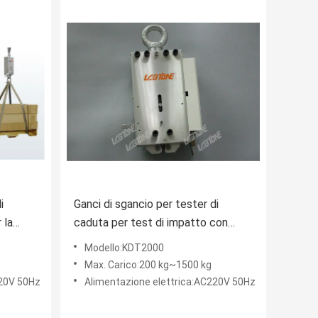
i
Ganci di sgancio per tester di
 la
caduta per test di impatto con
ne di
carichi pesanti di grandi dimensioni
Modello:KDT2000
con struttura in alluminio ad alta
Max. Carico:200 kg~1500 kg
resistenza e design con bloccaggio
220V 50Hz
Alimentazione elettrica:AC220V 50Hz
positivo