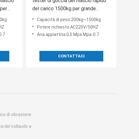
rilascio
tester di goccia del rilascio rapido
 per
del carico 1500kg per grande
capacità del grande pacchetto
00kg
Capacità di peso:200kg~1500kg
HZ
Potere richiesto:AC220V/50HZ
0.7
Aria appiattita:0,5 Mpa Mpa-0.7
CONTATTACI
co di vibrazione
 del collaudo a