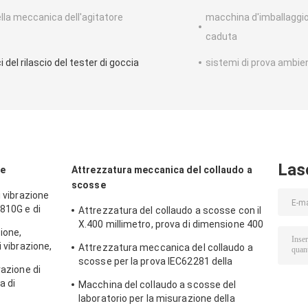
lla meccanica dell'agitatore
macchina d'imballaggio 
caduta
 del rilascio del tester di goccia
sistemi di prova ambien
Las
ne
Attrezzatura meccanica del collaudo a
scosse
i vibrazione
-810G e di
Attrezzatura del collaudo a scosse con il
X.400 millimetro, prova di dimensione 400
ione,
della Tabella per 50g 11ms, 150g 6ms
i vibrazione,
Attrezzatura meccanica del collaudo a
scosse per la prova IEC62281 della
razione di
batteria di scossa della semionda
a di
Macchina del collaudo a scosse del
sinusoidale
laboratorio per la misurazione della