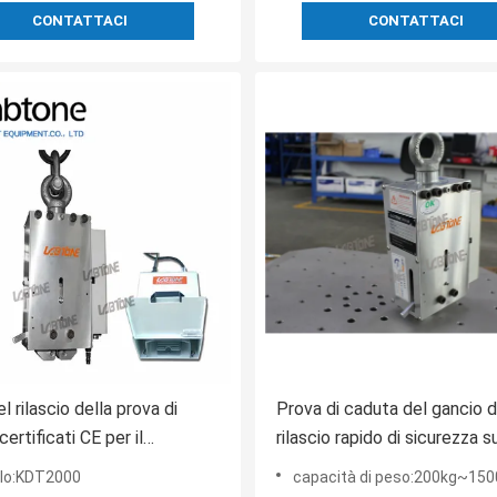
CONTATTACI
CONTATTACI
l rilascio della prova di
Prova di caduta del gancio d
ertificati CE per il
rilascio rapido di sicurezza s
to pesante che prova fino a
lavoro per i carichi utili pesan
lo:KDT2000
capacità di peso:200kg~150
grande dimensione