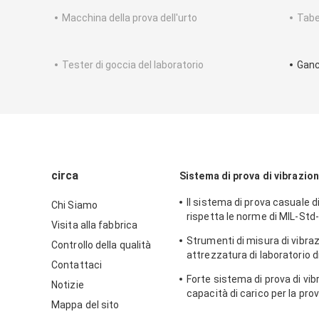
Macchina della prova dell'urto
Tabe
Tester di goccia del laboratorio
Ganci
circa
Sistema di prova di vibrazio
Il sistema di prova casuale d
Chi Siamo
rispetta le norme di MIL-Std
Visita alla fabbrica
MIL-Std-810F
Strumenti di misura di vibraz
Controllo della qualità
attrezzatura di laboratorio d
Contattaci
prova di vibrazione di seno
Forte sistema di prova di vib
Notizie
capacità di carico per la prov
Mappa del sito
vibrazione delle televisioni