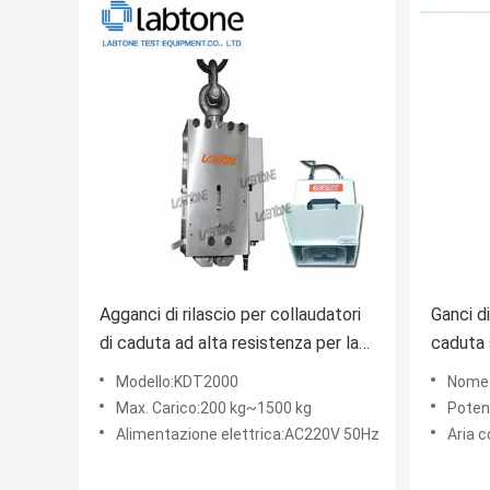
Agganci di rilascio per collaudatori
Ganci d
di caduta ad alta resistenza per la
caduta 
prova d'impatto di grandi campioni e
e pesan
Modello:KDT2000
Nome d
di imballaggi non convenzionali
capacit
Max. Carico:200 kg~1500 kg
Poten
Alimentazione elettrica:AC220V 50Hz
Aria 