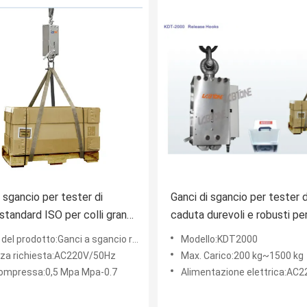
i sgancio per tester di
Ganci di sgancio per tester d
standard ISO per colli grandi
caduta durevoli e robusti per
ti fino a 1500KG con alta
simulazione della distribuzio
el prodotto:Ganci a sgancio rapido
Modello:KDT2000
à e sgancio rapido
pacchi di grandi dimensioni
za richiesta:AC220V/50Hz
Max. Carico:200 kg~1500 kg
compressa:0,5 Mpa Mpa-0.7
Alimentazione elettrica:AC