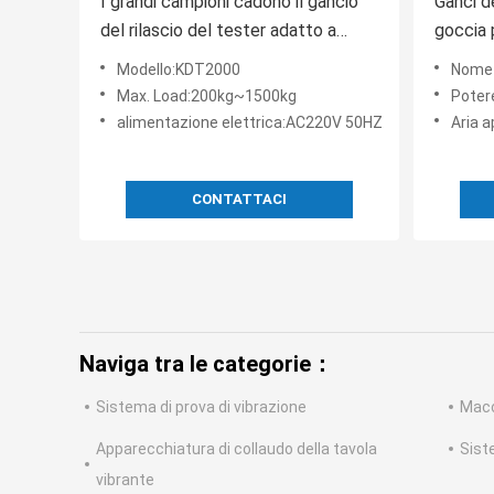
I grandi campioni cadono il gancio
Ganci de
del rilascio del tester adatto a
goccia p
prova di urto
goccia 
Modello:KDT2000
Nome di p
Max. Load:200kg~1500kg
Poter
alimentazione elettrica:AC220V 50HZ
Aria a
CONTATTACI
Naviga tra le categorie：
Sistema di prova di vibrazione
Macc
Apparecchiatura di collaudo della tavola
Sist
vibrante