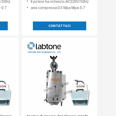
0V/50Hz
Il potere ha richiesto:AC220V/50Hz
-0.7
aria compressa:0,5 Mpa Mpa-0.7
CONTATTACI