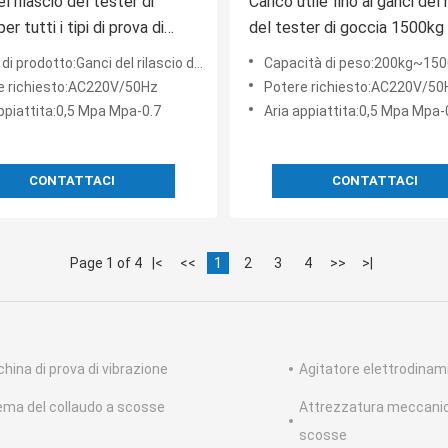
l rilascio del tester di
Carico utile fino ai ganci del 
er tutti i tipi di prova di
del tester di goccia 1500kg
libera del prodotto
industria del pacchetto
rodotto:Ganci del rilascio del tester di goccia
Capacità di peso:200kg~15
e richiesto:AC220V/50Hz
Potere richiesto:AC220V/50
ppiattita:0,5 Mpa Mpa-0.7
Aria appiattita:0,5 Mpa Mpa-
CONTATTACI
CONTATTACI
Page 1 of 4
|<
<<
1
2
3
4
>>
>|
hina di prova di vibrazione
Agitatore elettrodinami
ema del collaudo a scosse
Attrezzatura meccanica
scosse