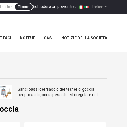
Richiedere un preventivo
|
Italian
Ricerca
TTACI
NOTIZIE
CASI
NOTIZIE DELLA SOCIETÀ
Ganci bassi del rilascio del tester di goccia
per prova di goccia pesante ed irregolare del
pacchetto
goccia