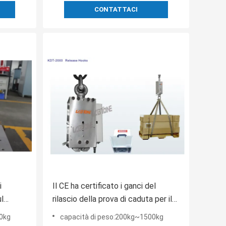
CONTATTACI
i
Il CE ha certificato i ganci del
ul
rilascio della prova di caduta per il
ti di
pacchetto pesante che prova fino a
0kg
capacità di peso:200kg~1500kg
1500kg