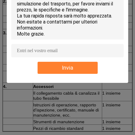
2.
Amplificatore di potenza
Amplificatore di potenza di
1 insieme
commutazione digitale di Amp12K
Servo sistema di protezione
1 insieme
Alimentazione elettrica archivata
1 insieme
3.
Regolatore di vibrazione di
Digital (gabinetto integrato dello
strumento)
regolatore di vibrazione
1 insieme
Sensore di accelerazione del
pc 1
sistema
Invia
Computer
1 insieme
CD dell'installazione di software di
1 insieme
controllo
4.
Accessori
Il collegamento cabla & canalizza il
1 insieme
tubo flessibile
Istruzioni di operazione, rapporto
1 insieme
d'ispezione, certificato, manuale di
manutenzione, ecc.
Strumenti di manutenzione
1 insieme
Pezzi di ricambio standard
1 insieme