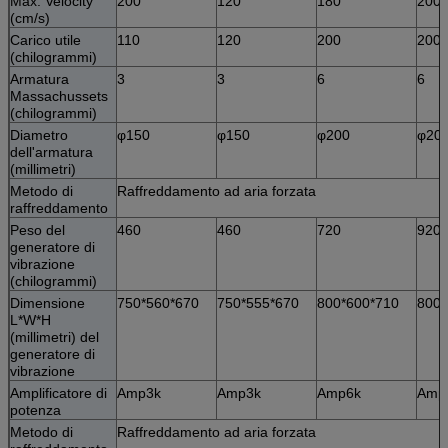
Max. Velocity
200
120
180
200
(cm/s)
Carico utile
110
120
200
200
(chilogrammi)
Armatura
3
3
6
6
Massachussets
(chilogrammi)
Diametro
φ150
φ150
φ200
φ20
dell'armatura
(millimetri)
Metodo di
Raffreddamento ad aria forzata
raffreddamento
Peso del
460
460
720
920
generatore di
vibrazione
(chilogrammi)
Dimensione
750*560*670
750*555*670
800*600*710
800*
L*W*H
(millimetri) del
generatore di
vibrazione
Amplificatore di
Amp3k
Amp3k
Amp6k
Amp
potenza
Metodo di
Raffreddamento ad aria forzata