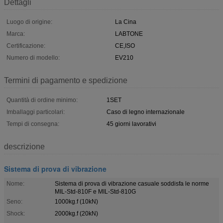
Dettagli
Luogo di origine:
La Cina
Marca:
LABTONE
Certificazione:
CE,ISO
Numero di modello:
EV210
Termini di pagamento e spedizione
Quantità di ordine minimo:
1SET
Imballaggi particolari:
Caso di legno internazionale
Tempi di consegna:
45 giorni lavorativi
descrizione
Sistema di prova di vibrazione
Nome:
Sistema di prova di vibrazione casuale soddisfa le norme
MIL-Std-810F e MIL-Std-810G
Seno:
1000kg.f (10kN)
Shock:
2000kg.f (20kN)