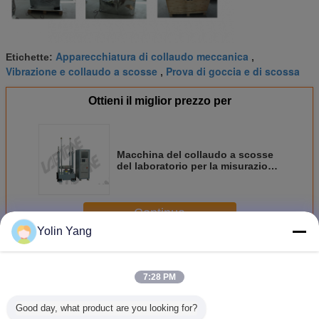
Apparecchiatura di collaudo meccanica
Etichette:
,
Vibrazione e collaudo a scosse
Prova di goccia e di scossa
,
Ottieni il miglior prezzo per
Macchina del collaudo a scosse
del laboratorio per la misurazione
della fragilità del prodotto con il
sistema di protezione
Continua
Yolin Yang
Attrezzatura meccanica del collaudo a scosse
Più
7:28 PM
Good day, what product are you looking for?