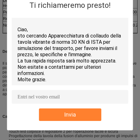
Dimensione del gabinetto del
W55*D50*H80
Ti richiameremo presto!
regolatore (cm)
Peso della macchina (chilogrammi)
2300
3200
4200
Requisiti pratici
AC380V trifase 50/60Hz 0.5~0.8MPa
Norme conformantesi
UL DI GB/T2423-2008 GJB1217 GJB360.23
STD-810F ISTA
Dettagli del prodotto
Il sistema standard del collaudo a scosse è il modello più popolare per le prove
piccole alle componenti ed ai sistemi di taglia media. Il programmatore
permette che l'operatore esegua le due forme d'onda di impulso di scossa
comunemente usate per gli impulsi trapezoidali di scossa di mezzo seno della
prova-breve durata di fragilità e della durata lunga. La combinazione di
dimensione della tavola, di capacità di carico utile e di qualità di impulso opera
a questa macchina del collaudo a scosse la scelta preferita per molte
applicazioni.
Invia
Caratteristiche di prodotto
TouchTest colpisce il regolatore 2 per l'operazione facile e sicura
Progettazione della tavola della fusion d'alluminio per produrre gli impulsi di