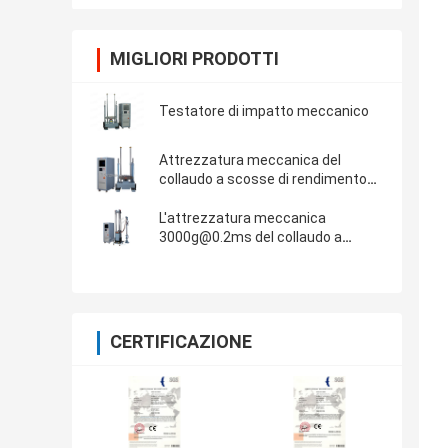
MIGLIORI PRODOTTI
Testatore di impatto meccanico
Attrezzatura meccanica del
collaudo a scosse di rendimento
elevato per la mezza prova di seno
di 150g 6ms
L'attrezzatura meccanica
3000g@0.2ms del collaudo a
scosse incontra l'IEC 60068-2-27
CERTIFICAZIONE