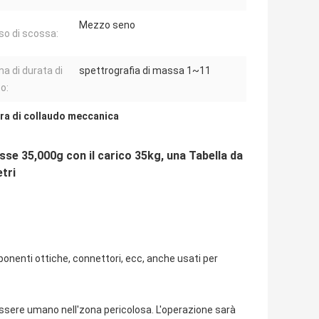
Mezzo seno
so di scossa:
 di durata di
spettrografia di massa 1~11
o:
ra di collaudo meccanica
sse 35,000g con il carico 35kg, una Tabella da
etri
mponenti ottiche, connettori, ecc, anche usati per
 essere umano nell'zona pericolosa. L'operazione sarà