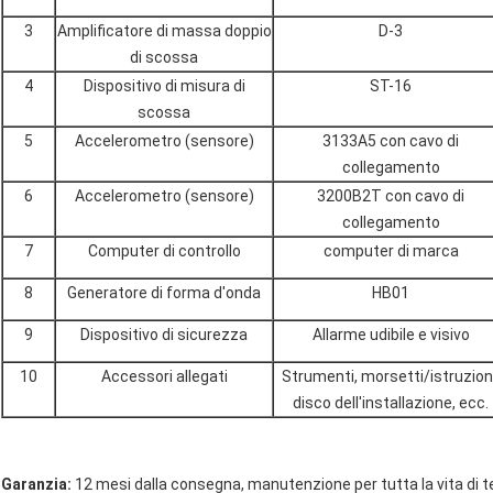
3
Amplificatore di massa doppio
D-3
di scossa
4
Dispositivo di misura di
ST-16
scossa
5
Accelerometro (sensore)
3133A5 con cavo di
collegamento
6
Accelerometro (sensore)
3200B2T con cavo di
collegamento
7
Computer di controllo
computer di marca
8
Generatore di forma d'onda
HB01
9
Dispositivo di sicurezza
Allarme udibile e visivo
10
Accessori allegati
Strumenti, morsetti/istruzioni
disco dell'installazione, ecc.
Garanzia:
12 mesi dalla consegna, manutenzione per tutta la vita di 