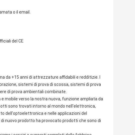
amata o il email.
ficiali del CE
na da +15 anni di attrezzature affidabili e redditizie. I
ibrazione, sistemi di prova di scossa, sistemi di prova
amere di prova ambientali combinate.
en e mobile verso la nostra nuova, funzione ampliata da
tti sono trovati intorno al mondo nell'elettronica,
 dell'optoelettronica e nelle applicazioni del
o di nuovo prodotto ha provocato prodotti che sono di
amo i servizi e supporti completi della fabbrica,