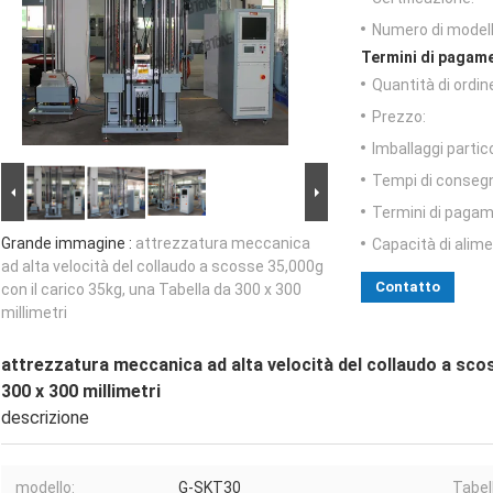
Numero di modell
Termini di pagame
Quantità di ordin
Prezzo:
Imballaggi partico
Tempi di conseg
Termini di pagam
Grande immagine :
attrezzatura meccanica
Capacità di alim
ad alta velocità del collaudo a scosse 35,000g
Contatto
con il carico 35kg, una Tabella da 300 x 300
millimetri
attrezzatura meccanica ad alta velocità del collaudo a scos
300 x 300 millimetri
descrizione
modello:
G-SKT30
Tabel