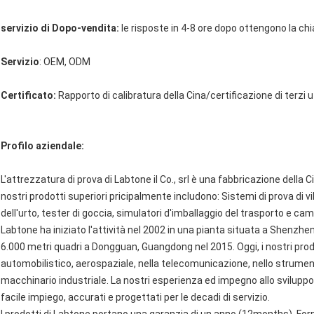
servizio di Dopo-vendita:
le risposte in 4-8 ore dopo ottengono la chi
Servizio
: OEM, ODM
Certificato:
Rapporto di calibratura della Cina/certificazione di terzi uf
Profilo aziendale:
L'attrezzatura di prova di Labtone il Co., srl è una fabbricazione della Ci
nostri prodotti superiori pricipalmente includono: Sistemi di prova di v
dell'urto, tester di goccia, simulatori d'imballaggio del trasporto e c
Labtone ha iniziato l'attività nel 2002 in una pianta situata a Shenzh
6.000 metri quadri a Dongguan, Guangdong nel 2015. Oggi, i nostri prodo
automobilistico, aerospaziale, nella telecomunicazione, nello strumento
macchinario industriale. La nostri esperienza ed impegno allo svilupp
facile impiego, accurati e progettati per le decadi di servizio.
I prodotti di Labtone portano una garanzia di un anno (12months). Forni