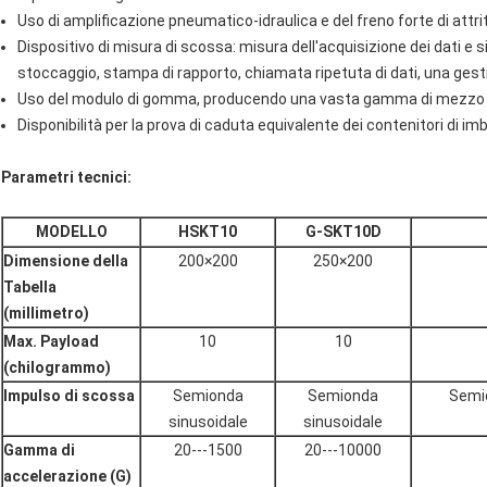
Uso di amplificazione pneumatico-idraulica e del freno forte di attr
Dispositivo di misura di scossa: misura dell'acquisizione dei dati e 
stoccaggio, stampa di rapporto, chiamata ripetuta di dati, una gestio
Uso del modulo di gomma, producendo una vasta gamma di mezzo im
Disponibilità per la prova di caduta equivalente dei contenitori di imb
Parametri tecnici:
MODELLO
HSKT10
G-SKT10D
Dimensione della
200×200
250×200
Tabella
(millimetro)
Max. Payload
10
10
(chilogrammo)
Impulso di scossa
Semionda
Semionda
Semio
sinusoidale
sinusoidale
Gamma di
20---1500
20---10000
accelerazione (G)