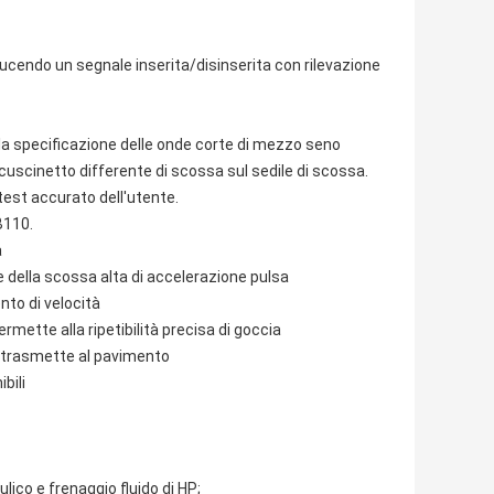
ducendo un segnale inserita/disinserita con rilevazione
a la specificazione delle onde corte di mezzo seno
cuscinetto differente di scossa sul sedile di scossa.
i test accurato dell'utente.
B110.
a
e della scossa alta di accelerazione pulsa
to di velocità
mette alla ripetibilità precisa di goccia
e trasmette al pavimento
bili
lico e frenaggio fluido di HP;