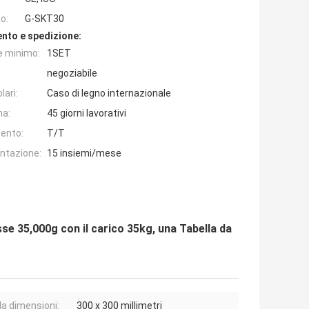
o:
G-SKT30
nto e spedizione:
e minimo:
1SET
negoziabile
lari:
Caso di legno internazionale
na:
45 giorni lavorativi
ento:
T/T
entazione:
15 insiemi/mese
se 35,000g con il carico 35kg, una Tabella da
la dimensioni:
300 x 300 millimetri