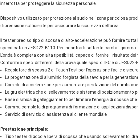
interrotta per proteggere la sicurezza personale.
Dispositivo utilizzato per protezione al suolo nell'zona pericolosa pro
di pressione sufficiente per assicurare la sicurezza dell'area.
Il tester preciso tipo di scossa di alto-accelerazione può fornire tutt
specificata in JESD22-B110. Per incontrarli, soltanto cambi il gomma-
L'onda è completa con alta ripetibilità, capace di fornire il risultato de
Conformi a spec. differenti della prova quale spec. di IEC e di JESD22-
Regolatore di scossa 2 di TouchTest per l'operazione facile e sicur
La progettazione di alluminio forgiata della tavola per la generazion
Corredo di accelerazione per aumentare prestazione del cambiamen
La gru elettrica che di sollevamento e sistema di posizionamento per
Base sismica di galleggiamento per limitare l'energia di scossa ch
Gamma completa di programmi di formazione di applicazioni disponi
Servizio di servizio di assistenza al cliente mondiale
Prestazione principale:
Tipo tester di goccia libera di scossa che usando sollevamento idrau