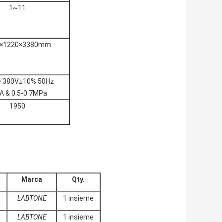
1~11
0×1220×3380mm
e 380V±10% 50Hz
A & 0.5-0.7MPa
1950
Marca
Qty.
LABTONE
1 insieme
LABTONE
1 insieme