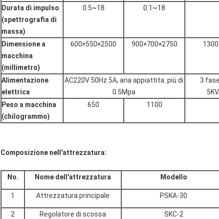
Durata di impulso
0.5~18
0.1~18
(spettrografia di
massa)
Dimensione a
600×550×2500
900×700×2750
130
macchina
(millimetro)
Alimentazione
AC220V 50Hz 5A, aria appiattita: più di
3 fas
elettrica
0.5Mpa
5KV
Peso a macchina
650
1100
(chilogrammo)
Composizione nell'attrezzatura:
No.
Nome dell'attrezzatura
Modello
1
Attrezzatura principale
PSKA-30
2
Regolatore di scossa
SKC-2