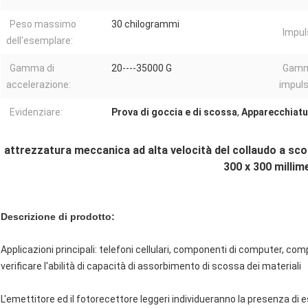
Peso massimo
30 chilogrammi
Impul
dell'esemplare:
Gamma di
20----35000 G
Gamma
accelerazione:
impuls
Evidenziare:
Prova di goccia e di scossa
,
Apparecchiatu
attrezzatura meccanica ad alta velocità del collaudo a sco
300 x 300 millim
Descrizione di prodotto:
Applicazioni principali: telefoni cellulari, componenti di computer, co
verificare l'abilità di capacità di assorbimento di scossa dei materiali
L'emettitore ed il fotorecettore leggeri individueranno la presenza di