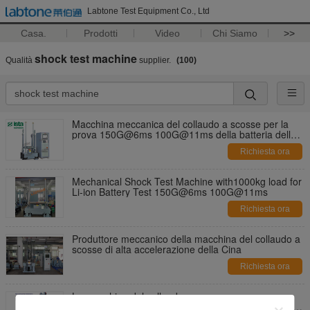
Labtone Test Equipment Co., Ltd
Casa.
Prodotti
Video
Chi Siamo
>>
shock test machine
Qualità
supplier.
(100)
Macchina meccanica del collaudo a scosse per la
prova 150G@6ms 100G@11ms della batteria dello
Li-ione del carico 1000kg
Richiesta ora
Mechanical Shock Test Machine with1000kg load for
Li-ion Battery Test 150G@6ms 100G@11ms
Richiesta ora
Produttore meccanico della macchina del collaudo a
scosse di alta accelerazione della Cina
Richiesta ora
La macchina del collaudo a scosse con
l'amplificatore di massa doppio di scossa esegue il