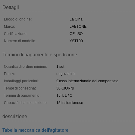
Dettagli
Luogo di origine:
La Cina
Marca:
LABTONE
Certificazione:
CE, ISO
Numero di modello:
YST100
Termini di pagamento e spedizione
Quantità di ordine minimo:
1 set
Prezzo:
negoziabile
Imballaggi particolari:
Cassa internazionale del compensato
Tempi di consegna:
30 GIORNI
Termini di pagamento:
T / T, L / C
Capacità di alimentazione:
15 insiemi/mese
descrizione
Tabella meccanica dell'agitatore