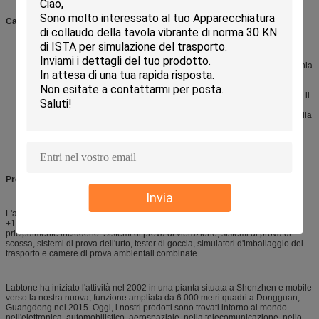
Caratteristiche meccaniche dell'agitatore
Visualizzatore digitale preciso per la frequenza di vibrazione
Ampio meccanismo di trascinamento a basso rumore sincrono della cinghia
Tipo dispositivo della ferrovia di guida per l'esemplare, facile da operare
La base pesante del ferro di canale fornita di gomma più umida rende la
macchina facile installare, avendo grande capacità di carico, assicurando il
funzionamento stabile.
Il metodo rotazionale di vibrazione risponde alla norma internazionale della
prova
Adatto a giocattoli, elettronica, mobilia, regali, porcellana, industrie di
imballaggio per la prova d'imballaggio di simulazione del trasporto.
Profilo aziendale:
Invia
L'attrezzatura di prova di Labtone il Co., srl è una fabbricazione della Cina da
+15 anni di attrezzature affidabili e redditizie. I nostri prodotti superiori
pricipalmente includono: Sistemi di prova di vibrazione, sistemi di prova di
scossa, sistemi di prova dell'urto, tester di goccia, simulatori d'imballaggio del
trasporto e camere di prova ambientali combinate.
Labtone ha iniziato l'attività nel 2002 in una pianta situata a Shenzhen e mobile
verso la nostra nuova, funzione ampliata da 6.000 metri quadri a Dongguan,
Guangdong nel 2015. Oggi, i nostri prodotti sono trovati intorno al mondo
nell'elettronica, automobilistico, aerospaziale, nella telecomunicazione, nello