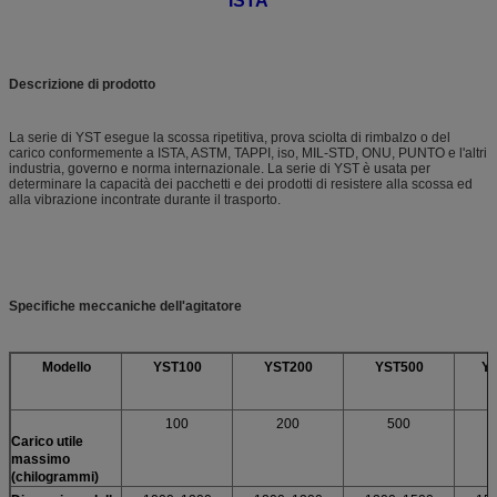
ISTA
Descrizione di prodotto
La serie di YST esegue la scossa ripetitiva, prova sciolta di rimbalzo o del
carico conformemente a ISTA, ASTM, TAPPI, iso, MIL-STD, ONU, PUNTO e l'altri
industria, governo e norma internazionale. La serie di YST è usata per
determinare la capacità dei pacchetti e dei prodotti di resistere alla scossa ed
alla vibrazione incontrate durante il trasporto.
Specifiche meccaniche dell'agitatore
Modello
YST100
YST200
YST500
Y
100
200
500
Carico utile
massimo
(chilogrammi)