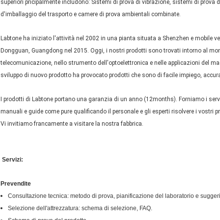
superiori pricipalmente includono: Sistemi di prova di vibrazione, sistemi di prova d
d'imballaggio del trasporto e camere di prova ambientali combinate.
Labtone ha iniziato l'attività nel 2002 in una pianta situata a Shenzhen e mobile 
Dongguan, Guangdong nel 2015. Oggi, i nostri prodotti sono trovati intorno al mond
telecomunicazione, nello strumento dell'optoelettronica e nelle applicazioni del ma
sviluppo di nuovo prodotto ha provocato prodotti che sono di facile impiego, accurati
I prodotti di Labtone portano una garanzia di un anno (12months). Forniamo i servizi
manuali e guide come pure qualificando il personale e gli esperti risolvere i vostri p
Vi invitiamo francamente a visitare la nostra fabbrica.
Servizi:
Prevendite
Consultazione tecnica: metodo di prova, pianificazione del laboratorio e sugger
Selezione dell'attrezzatura: schema di selezione, FAQ.