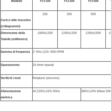
Modello
YST100
YST200
YST500
100
200
500
Carico utile massimo
(chilogrammi)
Dimensione della
1000x1200
1200x1200
1200x1500
1
Tabella (millimetro)
Gamma di frequenza
2~5Hz (120~300) RPM
Spostamento
25.4mm riparati
Verifichi i moti
Rotatorio (sincrono)
Alimentazione
AC220V±10% 50Hz
380V±10% trifase 50
elettrica