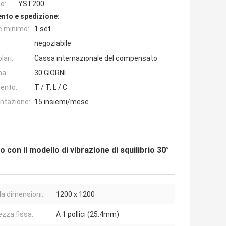
o:
YST200
nto e spedizione:
e minimo:
1 set
negoziabile
lari:
Cassa internazionale del compensato
na:
30 GIORNI
ento:
T / T, L / C
entazione:
15 insiemi/mese
 con il modello di vibrazione di squilibrio 30°
la dimensioni:
1200 x 1200
zza fissa:
A 1 pollici (25.4mm)