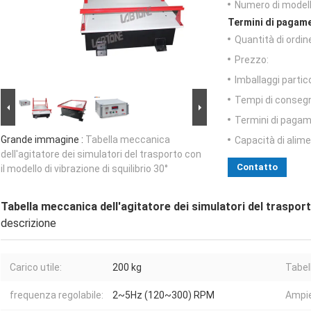
Numero di modell
Termini di pagame
Quantità di ordin
Prezzo:
Imballaggi partico
Tempi di conseg
Termini di pagam
Grande immagine :
Tabella meccanica
Capacità di alim
dell'agitatore dei simulatori del trasporto con
Contatto
il modello di vibrazione di squilibrio 30°
Tabella meccanica dell'agitatore dei simulatori del trasporto
descrizione
Carico utile:
200 kg
Tabel
frequenza regolabile:
2~5Hz (120~300) RPM
Ampie