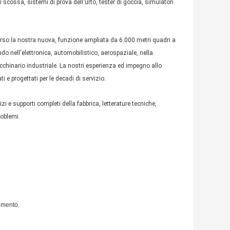
i scossa, sistemi di prova dell'urto, tester di goccia, simulatori
verso la nostra nuova, funzione ampliata da 6.000 metri quadri a
o nell'elettronica, automobilistico, aerospaziale, nella
cchinario industriale. La nostri esperienza ed impegno allo
 e progettati per le decadi di servizio.
 e supporti completi della fabbrica, letterature tecniche,
roblemi.
imento.