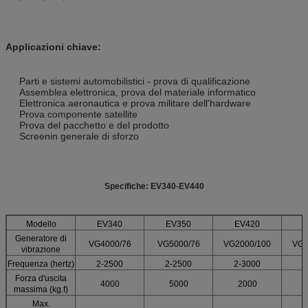
Applicazioni chiave:
Parti e sistemi automobilistici - prova di qualificazione
Assemblea elettronica, prova del materiale informatico
Elettronica aeronautica e prova militare dell'hardware
Prova componente satellite
Prova del pacchetto e del prodotto
Screenin generale di sforzo
Specifiche: EV340-EV440
Modello
EV340
EV350
EV420
Generatore di
VG4000/76
VG5000/76
VG2000/100
VG3
vibrazione
Frequenza (hertz)
2-2500
2-2500
2-3000
2
Forza d'uscita
4000
5000
2000
massima (kg.f)
Max.