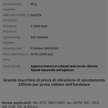
Accelerazione
90 g
massima:
AMPLIFICATORE DI
Amp25k
POTENZA:
Gamma di
2-3000 hertz
frequenza:
Spostamento
100 millimetri
massimo:
Alimentazione:
CA trifase 380V/50Hz
Picco della forza di
20 kN (2000 kg.f)
seno:
Apparecchiatura di collaudo della tavola vibrante
Punti salienti:
,
Tabella industriale dell'agitatore
Grande macchina di prova di vibrazione di spostamento
100mm per prova militare dell'hardware
Norme applicabili:
MIL-STD, BACCANO, iso, ASTM, IEC, ISTA,
GB, GJB, JIS, le BS ecc.