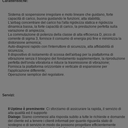
Caratteristiche:
Sistema di sospensione irregolare e moto lineare che guidano, forte
capacità di carico, buona guidando le funzioni, alta stabilità;
L'airbag concentrare del carico ha l'alta rigidezza statica e rigidezza
dinamica bassa, la forte capacità di carico, la prestazione perfetta sulla
variazione di ampiezza;
La commutazione di potenza della classe di alta efficienza D, picco di
corrente di sigma 3, fornisce il consumo di energia più fine e minimizza la
distorsione armonica;
Auto-diagnosi rapido con l'interruttore di sicurezza, alta affidabilità di
sicurezza;
Il dispositivo di isolamento di scossa dell'airbag per la piattaforma di
vibrazione senza il bisogno del fondamento supplementare, la riproduzione
perfetta dell'onda vibratoria e riduce la trasmissione di vibrazione;
Fornisca la piattaforma orizzontale e verticale di espansione per
l'applicazione differente;
Operazione semplice del regolatore.
Servizi:
Il Uptime è preminente
: Ci sforziamo di assicurare la rapida, il servizio di
alta qualità ed il supporto
Dialogo
: Siamo commessi alla risposta subito a tutte le richieste e domande
del cliente ed a tenere i clienti informati per quanto riguarda stato di
sostegno e di servizio in modo da possono progettare efficientemente