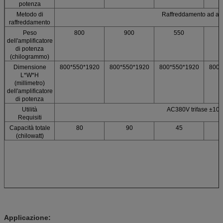
potenza
Metodo di
Raffreddamento ad ari
raffreddamento
Peso
800
900
550
dell'amplificatore
di potenza
(chilogrammo)
Dimensione
800*550*1920
800*550*1920
800*550*1920
800*
L*W*H
(millimetro)
dell'amplificatore
di potenza
Utilità
AC380V trifase ±10
Requisiti
Capacità totale
80
90
45
(chilowatt)
Applicazione: