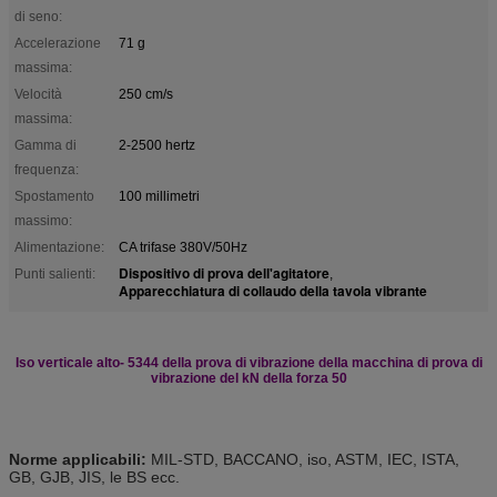
di seno:
Accelerazione
71 g
massima:
Velocità
250 cm/s
massima:
Gamma di
2-2500 hertz
frequenza:
Spostamento
100 millimetri
massimo:
Alimentazione:
CA trifase 380V/50Hz
Dispositivo di prova dell'agitatore
Punti salienti:
,
Apparecchiatura di collaudo della tavola vibrante
Iso verticale alto- 5344 della prova di vibrazione della macchina di prova di
vibrazione del kN della forza 50
Norme applicabili:
MIL-STD, BACCANO, iso, ASTM, IEC, ISTA,
GB, GJB, JIS, le BS ecc.