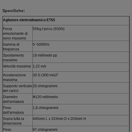
Specifiche:
Agitatore elettrodinamico ET55
Forza
55Kg.f picco (550N)
emozionante di
seno massimo
Gamma di
5~5000Hz
frequenza
Spostamento
19 millimetri pp
massimo
Velocità massima
1,22 m/s
)
Accelerazione
30 G (300 m/s2
massima
Supporto verticale
20 chilogrammi
del carico
Diametro
Ф120 millimetro
dell'armatura
Peso
1,8 chilogrammi
dell'armatura
Sopra tutta la
445mm L x 333mm D x 203mm H
dimensione
Peso
97 chilogrammi