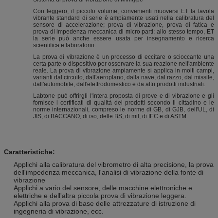
Con leggero, il piccolo volume, convenienti muoversi ET la tavola
vibrante standard di serie è ampiamente usati nella calibratura del
sensore di accelerazione; prova di vibrazione, prova di fatica e
prova di impedenza meccanica di micro parti; allo stesso tempo, ET
la serie può anche essere usata per insegnamento e ricerca
scientifica e laboratorio.
La prova di vibrazione è un processo di eccitare o scioccante una
certa parte o dispositivo per osservare la sua reazione nell'ambiente
reale. La prova di vibrazione ampiamente si applica in molti campi,
varianti dal circuito, dall'aeroplano, dalla nave, dal razzo, dal missile,
dall'automobile, dall'elettrodomestico e da altri prodotti industriali.
Labtone può offrirgli l'intera proposta di prove e di vibrazione e gli
fornisce i certificati di qualità dei prodotti secondo il cittadino e le
norme internazionali, compreso le norme di GB, di GJB, dell'UL, di
JIS, di BACCANO, di iso, delle BS, di mil, di IEC e di ASTM.
Caratteristiche:
Applichi alla calibratura del vibrometro di alta precisione, la prova
dell'impedenza meccanica, l'analisi di vibrazione della fonte di
vibrazione
Applichi a vario del sensore, delle macchine elettroniche e
elettriche e dell'altra piccola prova di vibrazione leggera.
Applichi alla prova di base delle attrezzature di istruzione di
ingegneria di vibrazione, ecc.