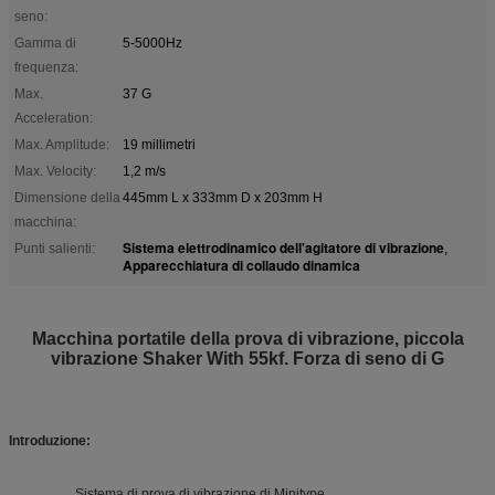
seno:
Gamma di
5-5000Hz
frequenza:
Max.
37 G
Acceleration:
Max. Amplitude:
19 millimetri
Max. Velocity:
1,2 m/s
Dimensione della
445mm L x 333mm D x 203mm H
macchina:
Sistema elettrodinamico dell'agitatore di vibrazione
Punti salienti:
,
Apparecchiatura di collaudo dinamica
Macchina portatile della prova di vibrazione, piccola
vibrazione Shaker With 55kf. Forza di seno di G
Introduzione:
Sistema di prova di vibrazione di Minitype