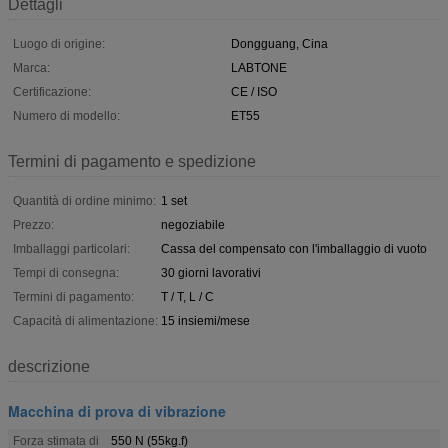
Dettagli
Luogo di origine:
Dongguang, Cina
Marca:
LABTONE
Certificazione:
CE / ISO
Numero di modello:
ET55
Termini di pagamento e spedizione
Quantità di ordine minimo:
1 set
Prezzo:
negoziabile
Imballaggi particolari:
Cassa del compensato con l'imballaggio di vuoto
Tempi di consegna:
30 giorni lavorativi
Termini di pagamento:
T / T, L / C
Capacità di alimentazione:
15 insiemi/mese
descrizione
Macchina di prova di vibrazione
Forza stimata di
550 N (55kg.f)