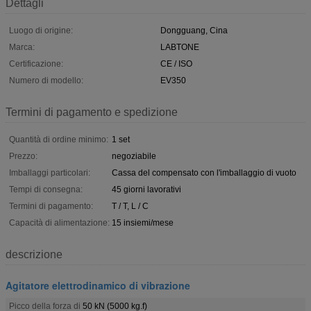
Dettagli
Luogo di origine:
Dongguang, Cina
Marca:
LABTONE
Certificazione:
CE / ISO
Numero di modello:
EV350
Termini di pagamento e spedizione
Quantità di ordine minimo:
1 set
Prezzo:
negoziabile
Imballaggi particolari:
Cassa del compensato con l'imballaggio di vuoto
Tempi di consegna:
45 giorni lavorativi
Termini di pagamento:
T / T, L / C
Capacità di alimentazione:
15 insiemi/mese
descrizione
Agitatore elettrodinamico di vibrazione
Picco della forza di
50 kN (5000 kg.f)