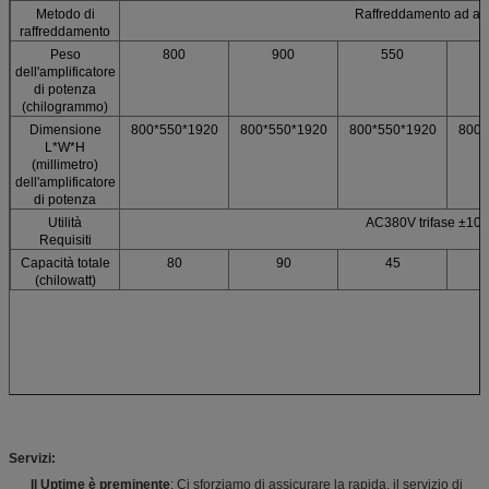
Metodo di
Raffreddamento ad ari
raffreddamento
Peso
800
900
550
dell'amplificatore
di potenza
(chilogrammo)
Dimensione
800*550*1920
800*550*1920
800*550*1920
800*
L*W*H
(millimetro)
dell'amplificatore
di potenza
Utilità
AC380V trifase ±10
Requisiti
Capacità totale
80
90
45
(chilowatt)
Servizi:
Il Uptime è preminente
: Ci sforziamo di assicurare la rapida, il servizio di