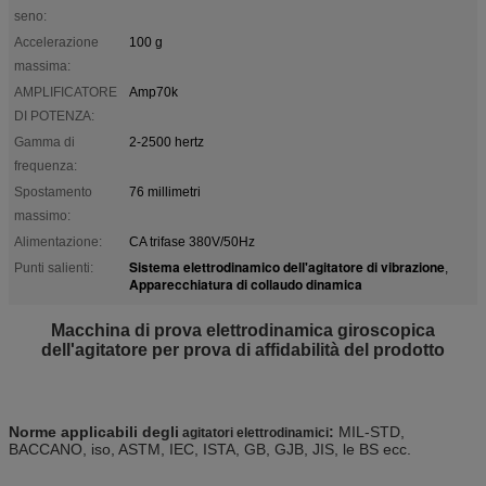
seno:
Accelerazione
100 g
massima:
AMPLIFICATORE
Amp70k
DI POTENZA:
Gamma di
2-2500 hertz
frequenza:
Spostamento
76 millimetri
massimo:
Alimentazione:
CA trifase 380V/50Hz
Sistema elettrodinamico dell'agitatore di vibrazione
Punti salienti:
,
Apparecchiatura di collaudo dinamica
Macchina di prova elettrodinamica giroscopica
dell'agitatore per prova di affidabilità del prodotto
Norme applicabili degli
:
MIL-STD,
agitatori elettrodinamici
BACCANO, iso, ASTM, IEC, ISTA, GB, GJB, JIS, le BS ecc.