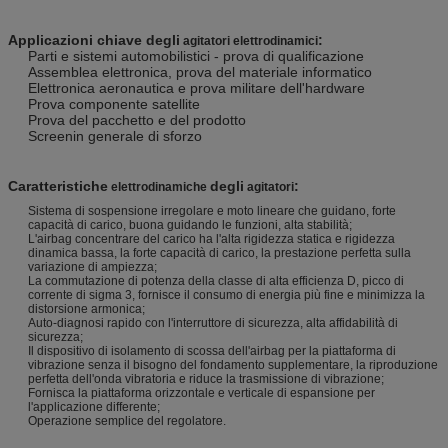
Applicazioni chiave degli
:
agitatori elettrodinamici
Parti e sistemi automobilistici - prova di qualificazione
Assemblea elettronica, prova del materiale informatico
Elettronica aeronautica e prova militare dell'hardware
Prova componente satellite
Prova del pacchetto e del prodotto
Screenin generale di sforzo
Caratteristiche
degli
:
elettrodinamiche
agitatori
Sistema di sospensione irregolare e moto lineare che guidano, forte
capacità di carico, buona guidando le funzioni, alta stabilità;
L'airbag concentrare del carico ha l'alta rigidezza statica e rigidezza
dinamica bassa, la forte capacità di carico, la prestazione perfetta sulla
variazione di ampiezza;
La commutazione di potenza della classe di alta efficienza D, picco di
corrente di sigma 3, fornisce il consumo di energia più fine e minimizza la
distorsione armonica;
Auto-diagnosi rapido con l'interruttore di sicurezza, alta affidabilità di
sicurezza;
Il dispositivo di isolamento di scossa dell'airbag per la piattaforma di
vibrazione senza il bisogno del fondamento supplementare, la riproduzione
perfetta dell'onda vibratoria e riduce la trasmissione di vibrazione;
Fornisca la piattaforma orizzontale e verticale di espansione per
l'applicazione differente;
Operazione semplice del regolatore.