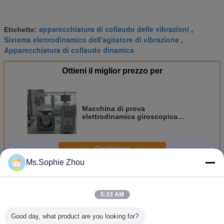
apparecchiatura di collaudo delle vibrazioni
Etichette:
,
Sistema elettrodinamico dell'agitatore di vibrazione
,
Apparecchiatura di collaudo dinamica
Ottieni il miglior prezzo per
Macchina di prova
elettrodinamica giroscopica
dell'agitatore per prova di
affidabilità del prodotto
Continua
Ms.Sophie Zhou
Agitatore elettrodinamico di vibrazione
Più
5:33 AM
Good day, what product are you looking for?