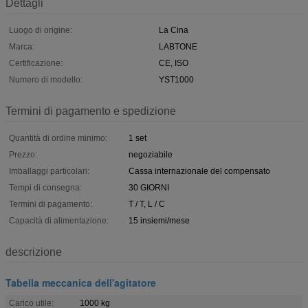
Dettagli
Luogo di origine:
La Cina
Marca:
LABTONE
Certificazione:
CE, ISO
Numero di modello:
YST1000
Termini di pagamento e spedizione
Quantità di ordine minimo:
1 set
Prezzo:
negoziabile
Imballaggi particolari:
Cassa internazionale del compensato
Tempi di consegna:
30 GIORNI
Termini di pagamento:
T / T, L / C
Capacità di alimentazione:
15 insiemi/mese
descrizione
Tabella meccanica dell'agitatore
Carico utile:
1000 kg