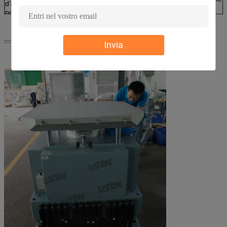
d'aria & di
23m3
potere
GB/T2423.4, GB/T2423.6, IEC68-2-29, JJG497-
Norme
JISC0042-1995 ecc
Invia