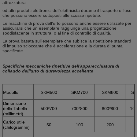
attrezzatura
ed altri prodotti elettronici dell'elettricista durante il trasporto o l'uso
che possono essere sottoposti alle scosse ripetute.
Le macchine di prova dell'urto possono anche essere utilizzate per
assicurarsi che un esemplare raggiunga una progettazione
soddisfacente in struttura, o al fine di controllo di qualità.
La prova basata sull'esemplare che subisce la ripetizione standard
di impulso scioccante che è accelerazione e la durata di punta
specificate.
Specifiche meccaniche ripetitive dell'apparecchiatura di
collaudo dell'urto di durevolezza eccellente
Modello
SKM500
SKM700
SKM800
SK
Dimensione
della Tabella
500*700
700*800
800*800
100
(millimetri)
Carico utile
50
100
200
(chilogrammi)