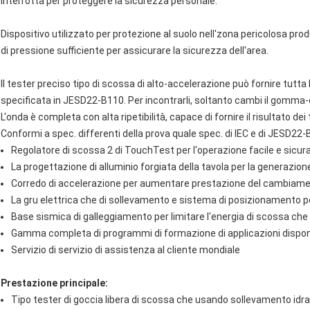
interrotta per proteggere la sicurezza personale.
Dispositivo utilizzato per protezione al suolo nell'zona pericolosa pro
di pressione sufficiente per assicurare la sicurezza dell'area.
Il tester preciso tipo di scossa di alto-accelerazione può fornire tutt
specificata in JESD22-B110. Per incontrarli, soltanto cambi il gomma-
L'onda è completa con alta ripetibilità, capace di fornire il risultato de
Conformi a spec. differenti della prova quale spec. di IEC e di JESD22-
Regolatore di scossa 2 di TouchTest per l'operazione facile e sicur
La progettazione di alluminio forgiata della tavola per la generazion
Corredo di accelerazione per aumentare prestazione del cambiamen
La gru elettrica che di sollevamento e sistema di posizionamento per
Base sismica di galleggiamento per limitare l'energia di scossa ch
Gamma completa di programmi di formazione di applicazioni disponi
Servizio di servizio di assistenza al cliente mondiale
Prestazione principale:
Tipo tester di goccia libera di scossa che usando sollevamento idrau