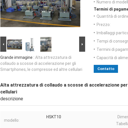
Numero di modell
Termini di pagame
Quantità di ordin
Prezzo:
Imballaggi partico
Tempi di conseg
Termini di pagam
Grande immagine :
Alta attrezzatura di
Capacità di alim
collaudo a scosse di accelerazione per gli
Contatto
Smartphones, le compresse ed altre cellulari
Alta attrezzatura di collaudo a scosse di accelerazione pe
cellulari
descrizione
HSKT10
Dimen
modello:
Tabell