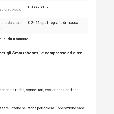
mezzo seno
so di scossa:
 di durata di
0.2~11 spettrografie di massa
o:
collaudo a scosse
 per gli Smartphones, le compresse ed altre
mponenti ottiche, connettori, ecc, anche usati per
 essere umano nell'zona pericolosa. L'operazione sarà