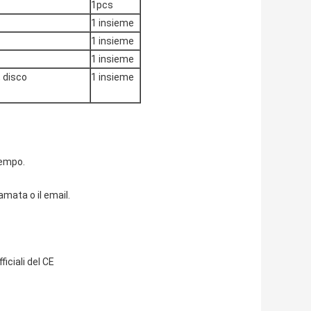
1pcs
1 insieme
1 insieme
1 insieme
, disco
1 insieme
tempo.
amata o il email.
ficiali del CE