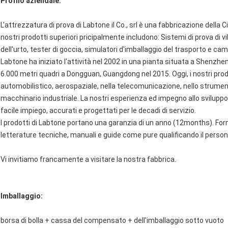
Profilo aziendale:
L'attrezzatura di prova di Labtone il Co., srl è una fabbricazione della Ci
nostri prodotti superiori pricipalmente includono: Sistemi di prova di v
dell'urto, tester di goccia, simulatori d'imballaggio del trasporto e c
Labtone ha iniziato l'attività nel 2002 in una pianta situata a Shenzh
6.000 metri quadri a Dongguan, Guangdong nel 2015. Oggi, i nostri prodo
automobilistico, aerospaziale, nella telecomunicazione, nello strumento
macchinario industriale. La nostri esperienza ed impegno allo svilupp
facile impiego, accurati e progettati per le decadi di servizio.
I prodotti di Labtone portano una garanzia di un anno (12months). Forni
letterature tecniche, manuali e guide come pure qualificando il personale
Vi invitiamo francamente a visitare la nostra fabbrica.
Imballaggio:
borsa di bolla + cassa del compensato + dell'imballaggio sotto vuoto