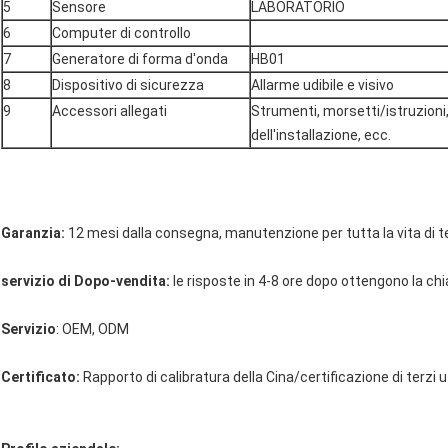
5
Sensore
LABORATORIO
6
Computer di controllo
7
Generatore di forma d'onda
HB01
8
Dispositivo di sicurezza
Allarme udibile e visivo
9
Accessori allegati
Strumenti, morsetti/istruzioni
dell'installazione, ecc.
Garanzia:
12 mesi dalla consegna, manutenzione per tutta la vita di 
servizio di Dopo-vendita:
le risposte in 4-8 ore dopo ottengono la chi
Servizio
: OEM, ODM
Certificato:
Rapporto di calibratura della Cina/certificazione di terzi uf