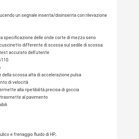
ducendo un segnale inserita/disinserita con rilevazione
a la specificazione delle onde corte di mezzo seno
cuscinetto differente di scossa sul sedile di scossa.
i test accurato dell'utente.
B110.
a
e della scossa alta di accelerazione pulsa
to di velocità
mette alla ripetibilità precisa di goccia
e trasmette al pavimento
bili
lico e frenaggio fluido di HP;