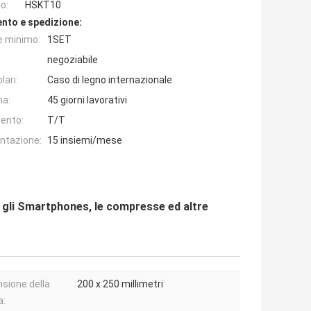
o:
HSKT10
nto e spedizione:
e minimo:
1SET
negoziabile
lari:
Caso di legno internazionale
na:
45 giorni lavorativi
ento:
T/T
entazione:
15 insiemi/mese
r gli Smartphones, le compresse ed altre
sione della
200 x 250 millimetri
a: