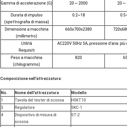
Gamma di accelerazione (G)
20 ~ 2000
20 ~
Durata di impulso
0.2~18
0.5
(spettrografia di massa)
Dimensione a macchina
660x700x2380
720x68
(millimetro)
Utilità
AC220V 50Hz 5A, pressione d'aria: più 
Requisiti
Peso a macchina
820
6
(chilogrammo)
Composizione nell'attrezzatura:
No.
Nome dell'attrezzatura
Modello
1
Tavola del tester di scossa
HSKT10
3
Regolatore
SKC-1
4
Dispositivo di misura di
ST-2
scossa