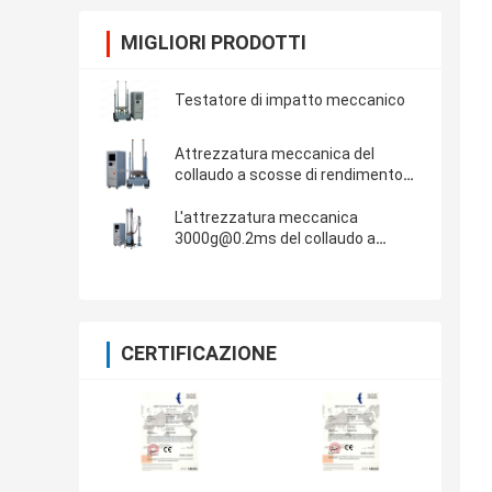
MIGLIORI PRODOTTI
Testatore di impatto meccanico
Attrezzatura meccanica del
collaudo a scosse di rendimento
elevato per la mezza prova di seno
di 150g 6ms
L'attrezzatura meccanica
3000g@0.2ms del collaudo a
scosse incontra l'IEC 60068-2-27
CERTIFICAZIONE