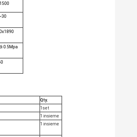
 1500
~30
0x1890
di 0.5Mpa
50
Qty.
1set
1 insieme
1 insieme